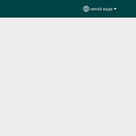
ненэй вада
Select your languag