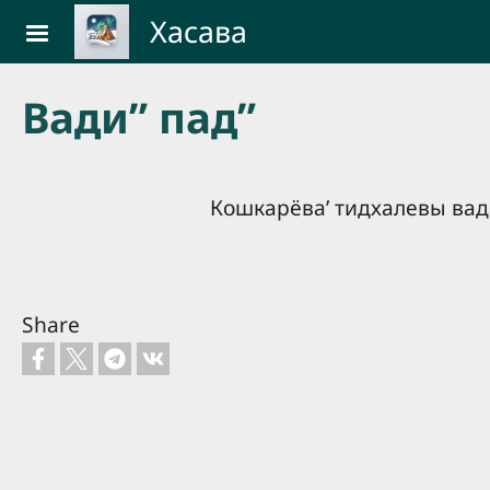
Skip to main content
Хасава
Вади” пад”
Кошкарёваʼ тидхалевы вад
Share