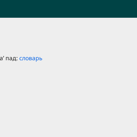
аʼ пад:
словарь